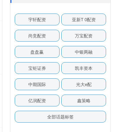
宇轩配资
亚新T 0配资
尚竞配资
万宝配资
盘盘赢
中银两融
宝钜证券
凯丰资本
中期国际
光大e配
亿润配资
鑫策略
全部话题标签