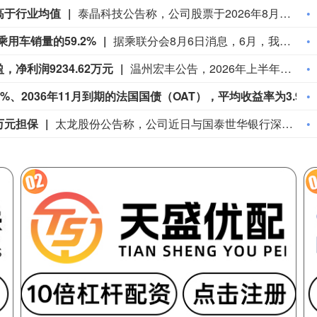
高于行业均值
泰晶科技公告称，公司股票于2026年8月4日至6日连续三个交易日内日收盘价格涨幅偏离值累计超20%，属异常波动情形。公司最新滚动市盈率192.13，远高于行业平均的68.77。经自查，公司生产经营正常，不存在应披露而未披露的重大信息。此外，控股股东、实控人、董事长喻信东计划减持不超2.799%股份，截至公告披露日尚未实施。提醒投资者注意交易风险。
用车销量的59.2%
据乘联分会8月6日消息，6月，我国乘用车市场销量为168.7万辆，同比下降21.2%，环比上涨12.8%；新能源市场销量约为99.8万辆，同比下降10.1%，环比上涨9.4%。6月，新能源市场的销量占总体乘用车销量的59.2%，相比去年同期上升7.3个百分点。
净利润9234.62万元
温州宏丰公告，2026年上半年营业收入29.86亿元，同比增长92.20%。归属于上市公司股东的净利润9234.62万元，上年同期亏损381.3万元，实现扭亏为盈。扣除非经常性损益的净利润8896.39万元。公司计划不派发现金红利，不送红股，不以公积金转增股本。
法国发售规模63.4亿欧元、票面利率3.70%、2036年11月到期的法国国债（OAT），平均收益率为3.90%。
万元担保
太龙股份公告称，公司近日与国泰世华银行深圳分行、中国银行深圳上步支行分别签署担保合同，为全资子公司全芯科微提供连带责任保证担保，保证最高本金余额分别为2500万元、3000万元，合计5500万元。本次担保属已审议通过事项，无需再提交董事会审议。截至2026年8月6日，公司及其控股子公司实际担保余额为3.48亿元，占2025年度经审计净资产的27.59%，无逾期担保等情况。