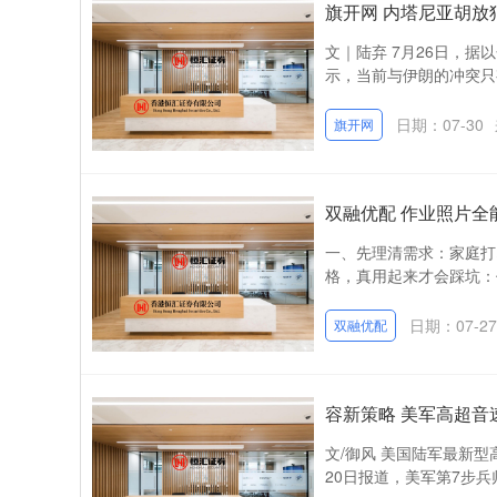
旗开网 内塔尼亚胡放
文｜陆弃 7月26日，
示，当前与伊朗的冲突只
日期：07-30
旗开网
双融优配 作业照片
一、先理清需求：家庭打
格，真用起来才会踩坑：
日期：07-27
双融优配
容新策略 美军高超音
文/御风 美国陆军最新型
20日报道，美军第7步兵师