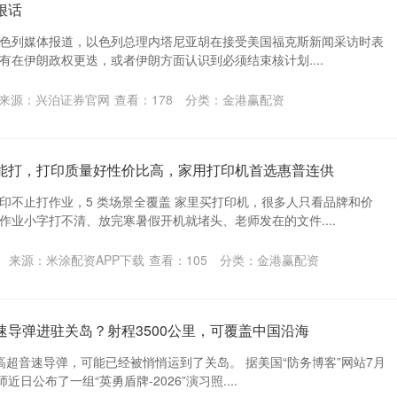
狠话
据以色列媒体报道，以色列总理内塔尼亚胡在接受美国福克斯新闻采访时表
有在伊朗政权更迭，或者伊朗方面认识到必须结束核计划....
来源：兴泊证券官网
查看：
178
分类：
金港赢配资
全能打，打印质量好性价比高，家用打印机首选惠普连供
印不止打作业，5 类场景全覆盖 家里买打印机，很多人只看品牌和价
作业小字打不清、放完寒暑假开机就堵头、老师发在的文件....
来源：米涂配资APP下载
查看：
105
分类：
金港赢配资
速导弹进驻关岛？射程3500公里，可覆盖中国沿海
高超音速导弹，可能已经被悄悄运到了关岛。 据美国“防务博客”网站7月
近日公布了一组“英勇盾牌-2026”演习照....