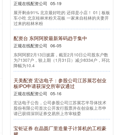
正规在线配资公司
05-19
展开剩余91% 北京最好吃的 还得是小店！ 01 | 板板
车小吃 北京桂林米粉天花板 一家来自桂林的夫妻开
过来的桂林米粉
配资台 东阿阿胶最新筹码趋于集中
正规在线配资公司
06-05
东阿阿胶2月13日披露，截至2月10日公司股东户数
为71307户，较上期（1月31日）减少8334户，环比
降幅为10.4
天美配资 宏达电子：参股公司江苏展芯创业
板IPO申请获深交所审议通过
正规在线配资公司
05-16
宏达电子公告，公司参股公司江苏展芯半导体技术
股份有限公司首次公开发行股票并在创业板上市申
请已获得深圳证券交易所上市审核委
宝钜证券 在晶圆厂里造量子计算机的工程豪
赌