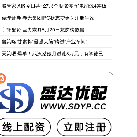
股管家 A股今日共127只个股涨停 华电能源4连板
嘉理证券 春光集团IPO状态变更为注册生效
宇轩配资 巨力索具5月20日龙虎榜数据
法国发售规模63.4亿欧元、票面利率3.70%、2036年11月到期
鑫策略 甘肃将“最强大脑”请进“产业车间”
天策吧 爆单！武汉姑娘月进账5万元，有学徒已独立开店，“生意