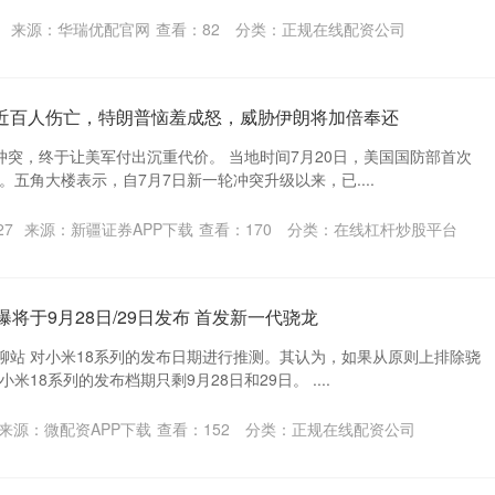
来源：华瑞优配官网
查看：
82
分类：
正规在线配资公司
认近百人伤亡，特朗普恼羞成怒，威胁伊朗将加倍奉还
伊冲突，终于让美军付出沉重代价。 当地时间7月20日，美国国防部首次
五角大楼表示，自7月7日新一轮冲突升级以来，已....
27
来源：新疆证券APP下载
查看：
170
分类：
在线杠杆炒股平台
曝将于9月28日/29日发布 首发新一代骁龙
闲聊站 对小米18系列的发布日期进行推测。其认为，如果从原则上排除骁
18系列的发布档期只剩9月28日和29日。 ....
来源：微配资APP下载
查看：
152
分类：
正规在线配资公司