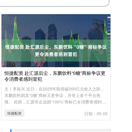
恒捷配资 赴汇源后尘，东鹏饮料“0糖”商标争议更
令消费者感到冒犯
文丨李振兴 近日，在2025年取得破200亿元收入之际，
东鹏饮料因其“0糖”商标又惹争议，并登上多个平台热
搜。 此前，汇源等企业因“100%”商标已令消费者感到....
恒捷配资
日期：05-05