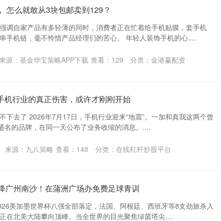
 怎么就敢从3块包邮卖到129？
强调自家产品有多轻薄的同时，消费者正在忙着给手机贴膜，套手机
手机链，毫不怜惜产品经理们的苦心。 年轻人装饰手机的心....
来源：基金华宝策略APP下载
查看：
129
分类：
金港赢配资
对手机行业的真正伤害，或许才刚刚开始
下去了 2026年7月17日，手机行业迎来“地震”。一加和真我这两个曾
盛名的品牌，在同一天公布了业务收缩的消息。....
来源：九八策略
查看：
148
分类：
在线杠杆炒股平台
空降广州南沙！在蒲洲广场办免费足球青训
2026美加墨世界杯八强全部落定，法国、阿根廷、西班牙等8支劲旅杀入
正在北美大陆攀向顶峰。当全世界的目光聚焦绿茵塔尖....