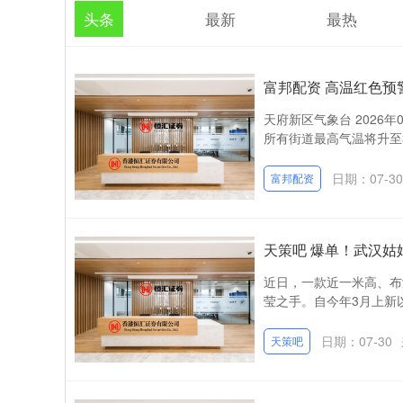
头条
最新
最热
富邦配资 高温红色预
天府新区气象台 2026年
所有街道最高气温将升至3
日期：07-30
富邦配资
天策吧 爆单！武汉姑
近日，一款近一米高、布
莹之手。自今年3月上新以
日期：07-30
天策吧